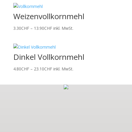
Weizenvollkornmehl
Preisspanne:
3.30
CHF
–
13.90
CHF
inkl. MwSt.
3.30CHF
bis
13.90CHF
Dinkel Vollkornmehl
Preisspanne:
4.80
CHF
–
23.10
CHF
inkl. MwSt.
4.80CHF
bis
23.10CHF