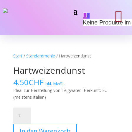

0
Keine Produkte im
Start
/
Standardmehle
/ Hartweizendunst
Hartweizendunst
4.50
CHF
inkl. MwSt.
Ideal zur Herstellung von Teigwaren. Herkunft: EU
(meistens Italien)
Hartweizendunst
Menge
In den Warenkorb