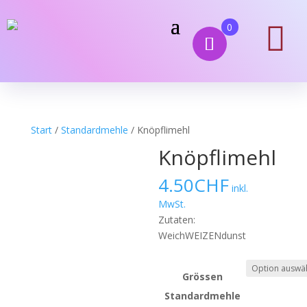

0
Start
/
Standardmehle
/ Knöpflimehl
Knöpflimehl
4.50
CHF
inkl.
MwSt.
Zutaten:
WeichWEIZENdunst
Grössen
Standardmehle