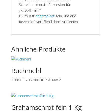
Schreibe die erste Rezension für
„Knöpflimehl“
Du musst
angemeldet
sein, um eine
Rezension veröffentlichen zu können.
Ähnliche Produkte
Ruchmehl
Preisspanne:
2.90
CHF
–
12.10
CHF
inkl. MwSt.
2.90CHF
bis
12.10CHF
Grahamschrot fein 1 Kg