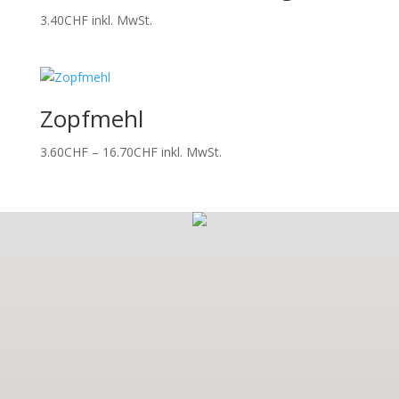
3.40
CHF
inkl. MwSt.
Zopfmehl
Preisspanne:
3.60
CHF
–
16.70
CHF
inkl. MwSt.
3.60CHF
bis
16.70CHF