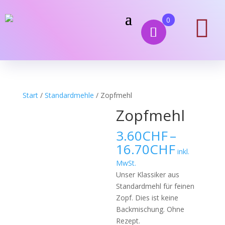

0
Start
/
Standardmehle
/ Zopfmehl
Zopfmehl
3.60
CHF
–
Preissp
16.70
CHF
inkl.
3.60CH
MwSt.
bis
Unser Klassiker aus
16.70C
Standardmehl für feinen
Zopf. Dies ist keine
Backmischung. Ohne
Rezept.