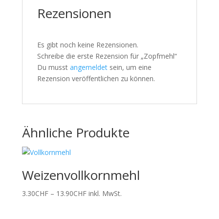
Rezensionen
Es gibt noch keine Rezensionen.
Schreibe die erste Rezension für „Zopfmehl“
Du musst
angemeldet
sein, um eine
Rezension veröffentlichen zu können.
Ähnliche Produkte
Weizenvollkornmehl
Preisspanne:
3.30
CHF
–
13.90
CHF
inkl. MwSt.
3.30CHF
bis