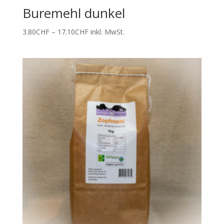
Buremehl dunkel
Preisspanne:
3.80
CHF
–
17.10
CHF
inkl. MwSt.
3.80CHF
bis
17.10CHF