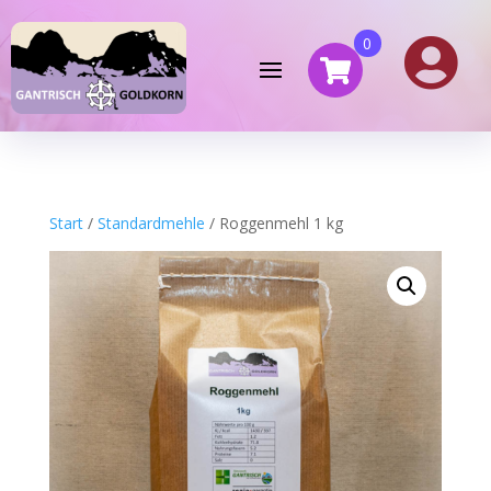
0

Start
/
Standardmehle
/ Roggenmehl 1 kg