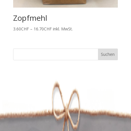
Zopfmehl
Preisspanne:
3.60
CHF
–
16.70
CHF
inkl. MwSt.
3.60CHF
bis
16.70CHF
Suchen